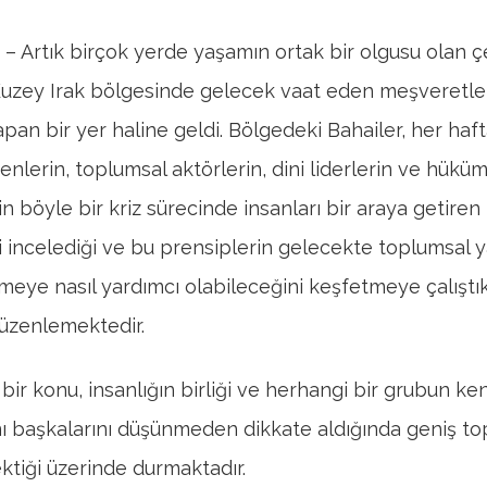
k – Artık birçok yerde yaşamın ortak bir olgusu olan ç
Kuzey Irak bölgesinde gelecek vaat eden meşveretle
apan bir yer haline geldi. Bölgedeki Bahailer, her haf
nlerin, toplumsal aktörlerin, dini liderlerin ve hükü
nin böyle bir kriz sürecinde insanları bir araya getiren
i incelediği ve bu prensiplerin gelecekte toplumsal 
rmeye nasıl yardımcı olabileceğini keşfetmeye çalıştık
üzenlemektedir.
bir konu, insanlığın birliği ve herhangi bir grubun ke
ını başkalarını düşünmeden dikkate aldığında geniş t
ektiği üzerinde durmaktadır.