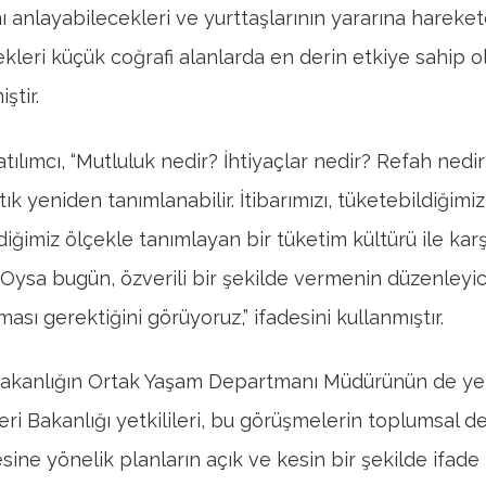
nı anlayabilecekleri ve yurttaşlarının yararına hareke
kleri küçük coğrafi alanlarda en derin etkiye sahip 
ştir.
atılımcı, “Mutluluk nedir? İhtiyaçlar nedir? Refah nedi
tık yeniden tanımlanabilir. İtibarımızı, tüketebildiğimi
ldiğimiz ölçekle tanımlayan bir tüketim kültürü ile karş
. Oysa bugün, özverili bir şekilde vermenin düzenleyici
ası gerektiğini görüyoruz,” ifadesini kullanmıştır.
Bakanlığın Ortak Yaşam Departmanı Müdürünün de yer
eri Bakanlığı yetkilileri, bu görüşmelerin toplumsal d
esine yönelik planların açık ve kesin bir şekilde ifade