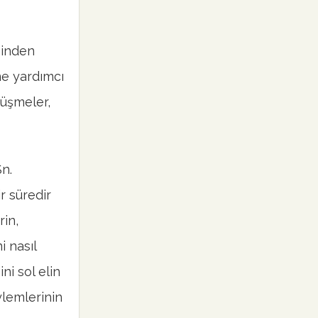
sinden
ne yardımcı
rüşmeler,
n.
r süredir
rin,
i nasıl
ini sol elin
ylemlerinin