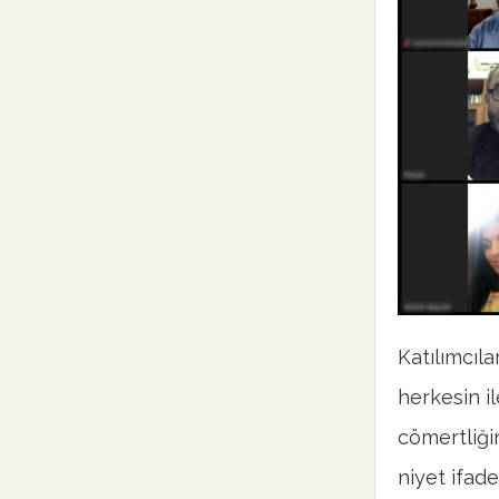
Katılımcıl
herkesin i
cömertliğin
niyet ifade