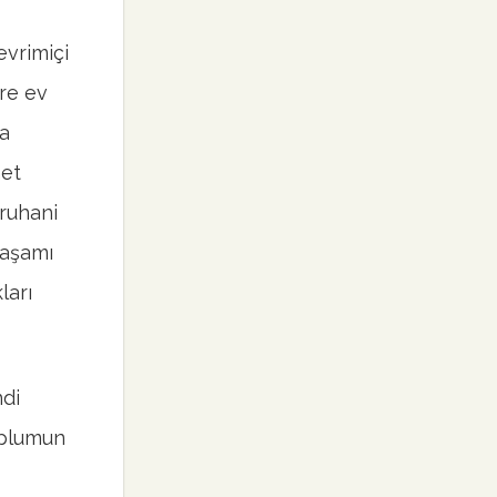
evrimiçi
re ev
ta
met
 ruhani
yaşamı
ları
ndi
oplumun