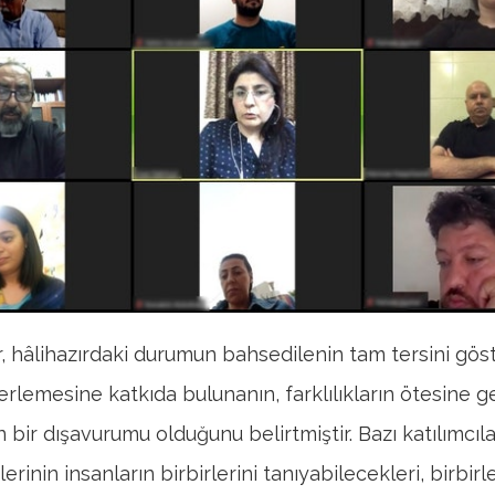
ar, hâlihazırdaki durumun bahsedilenin tam tersini göst
lerlemesine katkıda bulunanın, farklılıkların ötesine 
 bir dışavurumu olduğunu belirtmiştir. Bazı katılımcılar
lerinin insanların birbirlerini tanıyabilecekleri, birbirl