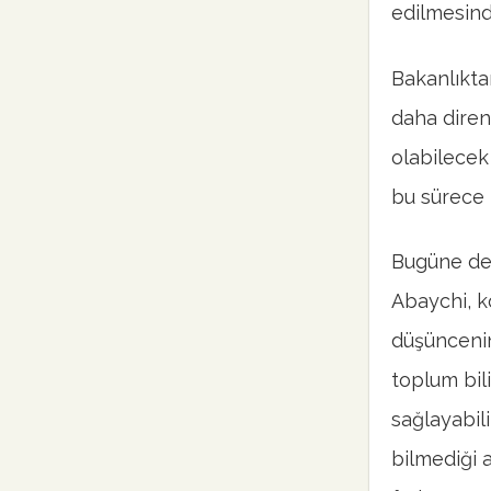
edilmesinde
Bakanlıkta
daha diren
olabilecek 
bu sürece k
Bugüne dek
Abaychi, k
düşüncenin
toplum bil
sağlayabili
bilmediği 