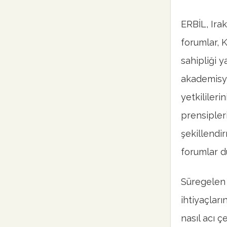
ERBİL, Ira
forumlar, 
sahipliği y
akademisye
yetkilileri
prensipler
şekillendi
forumlar d
Süregelen 
ihtiyaçlar
nasıl acı ç