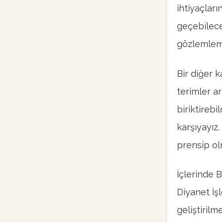
ihtiyaçları
geçebilece
gözlemlemi
Bir diğer k
terimler ar
biriktirebi
karşıyayız
prensip olm
İçlerinde 
Diyanet İşl
geliştirilm