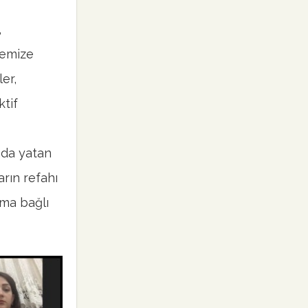
,
memize
ler,
ktif
ında yatan
rın refahı
uma bağlı