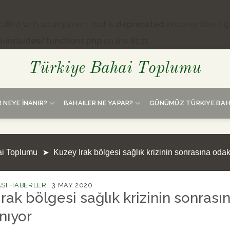
lled with an argument that is
deprecated
since version 6.9
-includes/functions.php
on line
6131
Türkiye Bahai Toplumu
 NEYE İNANIR?
BAHAILER NE YAPAR?
GÜNÜMÜZ TÜRKIYE BAH
ai Toplumu
Kuzey Irak bölgesi sağlık krizinin sonrasına odak
SI HABERLER
,
3 MAY 2020
rak bölgesi sağlık krizinin sonrası
nıyor