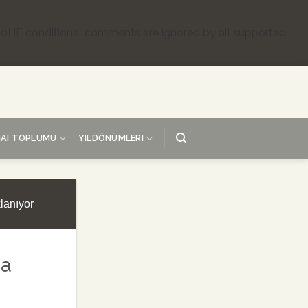
.0! IE conditional comments are ignored by all supported
AI TOPLUMU
YILDÖNÜMLERI
lanıyor
na