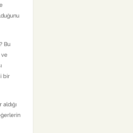
te
olduğunu
r? Bu
z ve
ı
 bir
 aldığı
eğerlerin