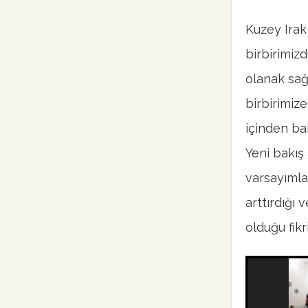
Kuzey Irak
birbirimiz
olanak sağl
birbirimize
içinden ba
Yeni bakış 
varsayımla
arttırdığı 
olduğu fikr