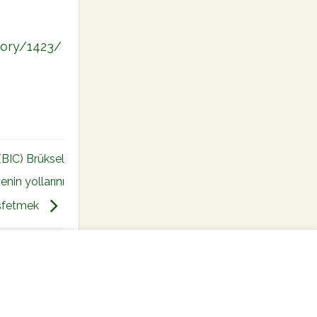
tory/1423/
(BIC) Brüksel
enin yollarını
şfetmek