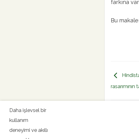
farkına var
Bu makalen
Hindist
rasarımının t
Daha işlevsel bir
kullanım
deneyimi ve akıllı