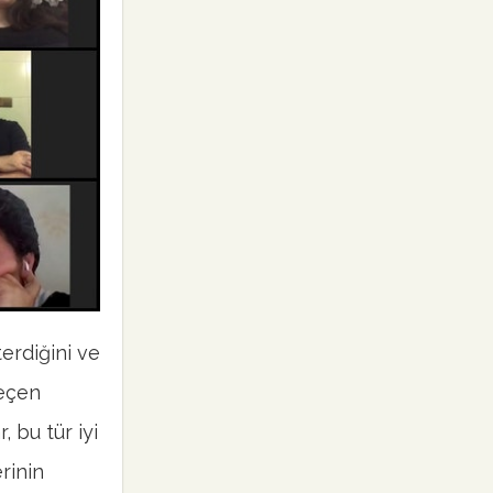
erdiğini ve
geçen
, bu tür iyi
erinin