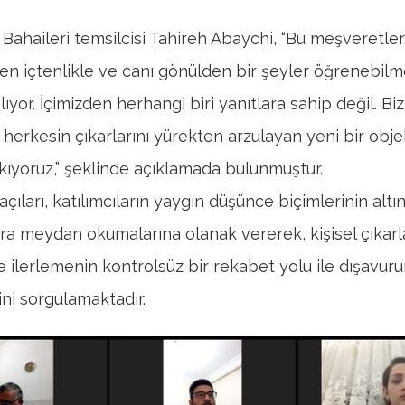
 Bahaileri temsilcisi Tahireh Abaychi, “Bu meşveretler
den içtenlikle ve canı gönülden bir şeyler öğrenebil
ıyor. İçimizden herhangi biri yanıtlara sahip değil. Biz
 herkesin çıkarlarını yürekten arzulayan yeni bir obje
kıyoruz,” şeklinde açıklamada bulunmuştur.
açıları, katılımcıların yaygın düşünce biçimlerinin alt
ra meydan okumalarına olanak vererek, kişisel çıkarla
ve ilerlemenin kontrolsüz bir rekabet yolu ile dışavur
ini sorgulamaktadır.