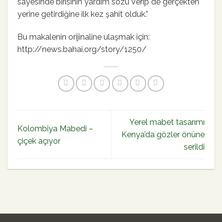
sayesinde birisinin yardım sözü verip de gerçekten
yerine getirdiğine ilk kez şahit olduk.”
Bu makalenin orijinaline ulaşmak için:
http://news.bahai.org/story/1250/
Yerel mabet tasarımı
Kolombiya Mabedi –
Kenya’da gözler önüne
çiçek açıyor
serildi