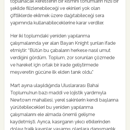
toplanacak kerestenin bir kısmını tohumların hızlı bir
şekilde filizlenebileceği ve ekinleri yok olan
çiftliklerde ekilmek üzere dağıtabileceği sera
yapımında kullanabileceklerine karar verdiler.
Her iki toplumdaki yeniden yapılanma
çalışmalarında yer alan Bayan Knight şunları ifade
etmiştir: “Bütün bu çabaların herkese nasıl umut
verdiğini gördüm. Toplum, zor sorunları çözmede
ve hareket için ortak bir irade geliştirmede
meşveretin gücüne ilk elden tanık oldu.”
Mart ayına ulaşıldığında Uluslararası Bahai
Toplumu’nun bazı maddi ve lojistik yardımıyla
Newtown mahallesi, yerel sakinlerin kendi başlarına
yürütebilecekleri bu yeniden yapılanma
çalışmalarını ele almada önemli gelişme
kaydetmişti. Ayrıca, kasırganın yıkıcı etkilerinden
dolayı trajik kayıplar yaşamış olanlara danışmanlık