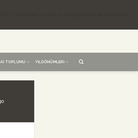
.0! IE conditional comments are ignored by all supported
AI TOPLUMU
YILDÖNÜMLERI
go