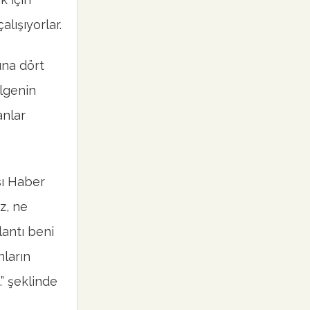
lışıyorlar.
una dört
ölgenin
anlar
sı Haber
z, ne
antı beni
ların
” şeklinde