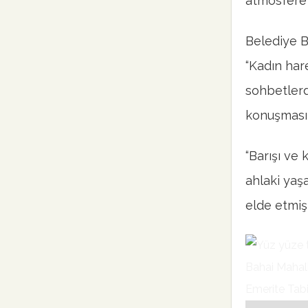
atmosfere 
Belediye B
“Kadın har
sohbetlerd
konuşmasın
“Barışı ve
ahlaki yaş
elde etmiş 