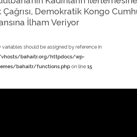
dülbaha’nın Kadınların İlerlemesin
k Çağrısı, Demokratik Kongo Cumhu
ansına İlham Veriyor
y variables should be assigned by reference in
vhosts/bahaitr.org/httpdocs/wp-
emes/bahaitr/functions.php
on line
15