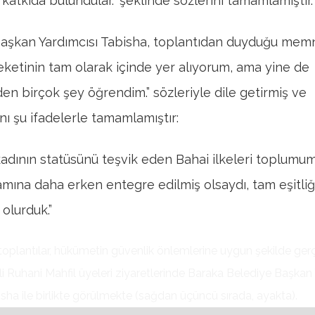
katkıda bulundular.” şeklinde sözlerini tamamlamıştır.
aşkan Yardımcısı Tabisha, toplantıdan duyduğu memn
eketinin tam olarak içinde yer alıyorum, ama yine de
en birçok şey öğrendim.” sözleriyle dile getirmiş ve
ı şu ifadelerle tamamlamıştır:
 kadının statüsünü teşvik eden Bahai ilkeleri toplum
amına daha erken entegre edilmiş olsaydı, tam eşitliğ
olurduk.”