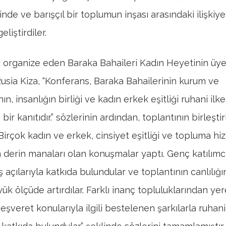
çinde ve barışçıl bir toplumun inşası arasındaki ilişkiye
eliştirdiler.
 organize eden Baraka Bahaileri Kadın Heyetinin üy
Rusia Kiza, “Konferans, Baraka Bahailerinin kurum ve
nın, insanlığın birliği ve kadın erkek eşitliği ruhani ilk
n bir kanıtıdır.” sözlerinin ardından, toplantının birleşti
Birçok kadın ve erkek, cinsiyet eşitliği ve topluma hi
derin manaları olan konuşmalar yaptı. Genç katılımcı
 açılarıyla katkıda bulundular ve toplantının canlılığı
k ölçüde artırdılar. Farklı inanç topluluklarından yere
eşveret konularıyla ilgili bestelenen şarkılarla ruhani