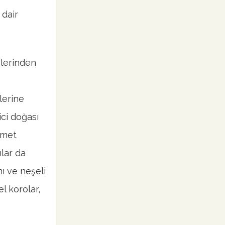
 dair
elerinden
elerine
rici doğası
zmet
lar da
nı ve neşeli
l korolar,