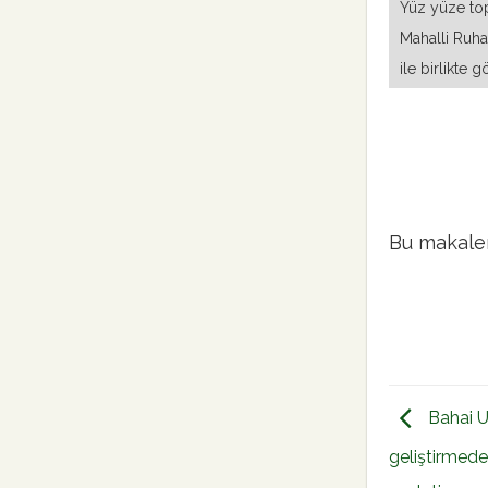
Yüz yüze top
Mahalli Ruha
ile birlikte
Bu makalen
Bahai Ul
geliştirmede