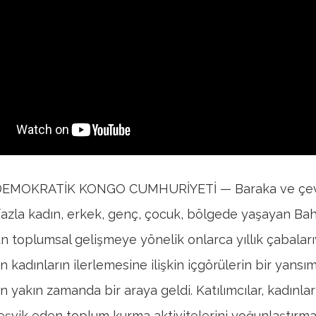
DEMOKRATİK KONGO CUMHURİYETİ — Baraka ve çev
fazla kadın, erkek, genç, çocuk, bölgede yaşayan Bah
 toplumsal gelişmeye yönelik onlarca yıllık çabaları
n kadınların ilerlemesine ilişkin içgörülerin bir yansım
n yakın zamanda bir araya geldi. Katılımcılar, kadınla
 teşvik eden toplum kurma aktivitelerini yoğunlaştırma