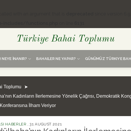
lled with an argument that is
deprecated
since version 6.9
-includes/functions.php
on line
6131
Türkiye Bahai Toplumu
 NEYE İNANIR?
BAHAILER NE YAPAR?
GÜNÜMÜZ TÜRKIYE BAH
ai Toplumu
a’nın Kadınların İlerlemesine Yönelik Çağrısı, Demokratik Kon
Konferansına İlham Veriyor
SI HABERLER
,
31 AUGUST 2021