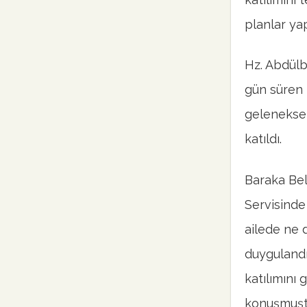
planlar ya
Hz. Abdülb
gün süren 
geleneksel 
katıldı.
Baraka Bel
Servisinde
ailede ne 
duygulandı
katılımını
konuşmuşt