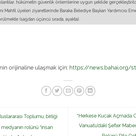
lantılar, hükümetin güvenlik önlemlerine uygun şekilde gerçekleştirild
ni Mahfil üyeleri ziyaretlerinde Baraka Belediye Başkan Yardımcısı Eme
 görülmekte (sağdan üçüncü sırada, ayakta).
in orijinaline ulaşmak için:
https://news.bahai.org/s
“Herkese Kucak Açmada O
uslararası Toplumu, birliği
Vanuatu’daki Şefler Mabedi
 medyanın rolünü “insan
Rolünü Dile Get