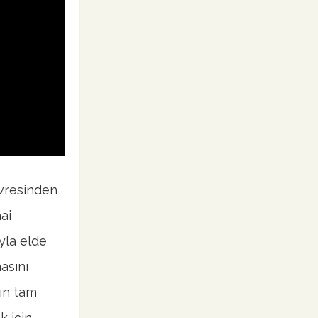
resinden
ai
yla elde
asını
rın tam
k için