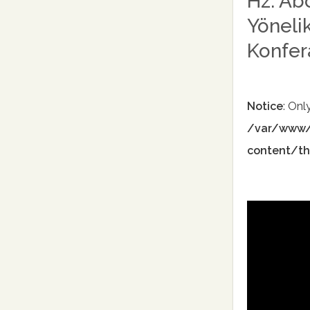
Hz. Ab
Yöneli
Konfer
Notice
: Onl
/var/www/
content/th