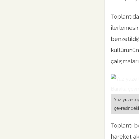
Toplantıda
ilerlemesi
benzetildiğ
kültürünün
çalışmaları
Yüz yüze top
çevresindeki 
Toplantı b
hareket akt