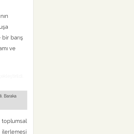
ının
kuşa
 bir barış
şamı ve
i. Baraka
, toplumsal
 ilerlemesi