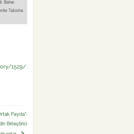
i. Bahai
rite Tabisha
tory/1529/
rtak Payda”:
n Birleştirici
iriyorlar