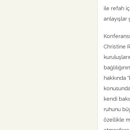
ile refah i
anlayışlar g
Konferansı
Christine 
kuruluşları
bağlılığını
hakkında “
konusunda 
kendi bakış
ruhunu büyü
özellikle m