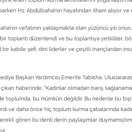
parken Hz. Abdülbaha’nın hayatından ilham alıyor ve ça
aha’nın vefatının yaklaşmakta olan yüzüncü yılı onur
bir toplantı düzenlendi ve bu toplantıya yetkililer, b
bir kabile şefi, dini liderler ve çeşitli inançlardan ins
ediye Başkan Yardımcısı Emerite Tabisha, Uluslarara
 çıkan haberinde, “Kadınlar olmadan barış sağlanama
de toplumda, bu mümkün değildir. Bu nedenle bu topl
rdı ve daha önce hiç toplum kurma çabalarında kadın
 gerekli gören bu denli derin paylaşımlar duymamıştım.
ur.