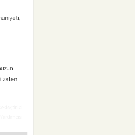
uniyeti,
umuzun
i zaten