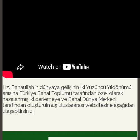
Hz. Bahaullah’ın dünyaya gelişinin İki Yüzüncü Yıldönümü
anısına Türkiye Bahai Toplumu tarafından özel olarak
hazırlanmış iki derlemeye ve Bahai Dünya Merkezi
tarafından oluşturulmuş uluslararası websitesine aşağıdan
ulaşabilirsiniz:
Bahai Dünya Merkezinin hazırladığı 200. Doğum Yıldönümü
sayfası için tıklayınız