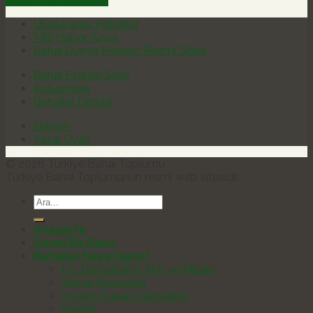
Uluslararası Haberler
Milli Haber Arşivi
Bahai Dünya Merkezi Resmi Sitesi
Bahai Eserleri Satış
Kütüphane
Bahailer Dergisi
İletişim
Yasal Uyarı
© 2026 Türkiye Bahai Toplumu
Türkiye Bahai Toplumunun resmi web sitesidir.
Anasayfa
Genel Bir Bakış
Bahailer Neye İnanır?
Hz. Bahaullah’ın Ahit ve Misakı
Temel Prensipler
İnsanın Ruhani Gerçekliği
İbadet