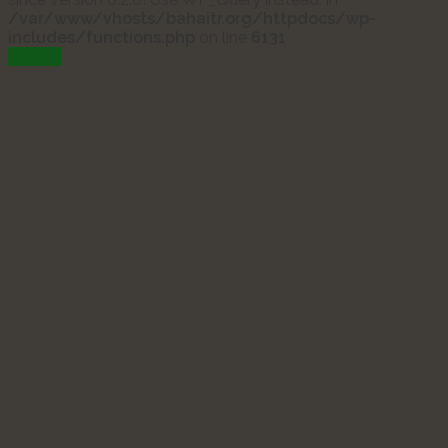
/var/www/vhosts/bahaitr.org/httpdocs/wp-
includes/functions.php
on line
6131
Onayla