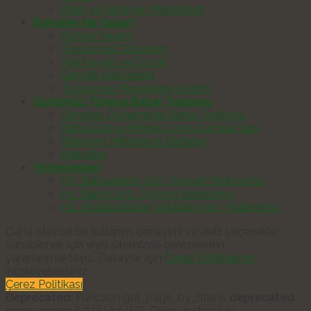
Allah ve İlerleyen Medeniyet
Bahailer Ne Yapar?
Ruhani Yaşam
Toplumsal Dönüşüm
Aile Hayatı ve Çocuk
Gençlik Aktiviteleri
Toplumsal Meselelere Katılım
Günümüz Türkiye Bahai Toplumu
Osmanlı Döneminde Bahai Toplumu
Bahai Dünya Merkezi ve Kurumsal Yapı
Birleşmiş Milletlerde Bahailer
Mabetler
Yıldönümleri
Hz. Bahaullah’ın 200. Doğum Yıldönümü
Hz. Bab’ın 200. Doğum Yıldönümü
Hz. Abdülbaha’nın Vefatının 100. Yıldönümü
Daha işlevsel bir kullanım deneyimi ve akıllı seçenekler
sunabilmek için web sitemizde çerezlerden
yararlanmaktayız. Detaylar için
Çerez Politikamızı
inceleyebilirsiniz.
Çerez Politikası
Deprecated
: Function get_page_by_title is
deprecated
since version 6.2.0! Use WP_Query instead. in