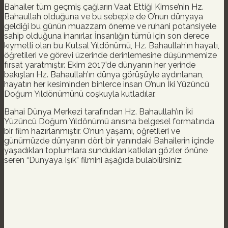
Bahailer tüm geçmiş çağların Vaat Ettiği Kimse’nin Hz.
Bahaullah olduğuna ve bu sebeple de O’nun dünyaya
geldiği bu günün muazzam öneme ve ruhani potansiyele
sahip olduğuna inanırlar. İnsanlığın tümü için son derece
kıymetli olan bu Kutsal Yıldönümü, Hz. Bahaullah’ın hayatı,
öğretileri ve görevi üzerinde derinlemesine düşünmemize
fırsat yaratmıştır. Ekim 2017’de dünyanın her yerinde
bakışları Hz. Bahaullah’ın dünya görüşüyle aydınlanan,
hayatın her kesiminden binlerce insan O’nun İki Yüzüncü
Doğum Yıldönümünü coşkuyla kutladılar.
Bahai Dünya Merkezi tarafından Hz. Bahaullah’ın İki
Yüzüncü Doğum Yıldönümü anısına belgesel formatında
bir film hazırlanmıştır. O’nun yaşamı, öğretileri ve
günümüzde dünyanın dört bir yanındaki Bahailerin içinde
yaşadıkları toplumlara sundukları katkıları gözler önüne
seren “Dünyaya Işık” filmini aşağıda bulabilirsiniz: