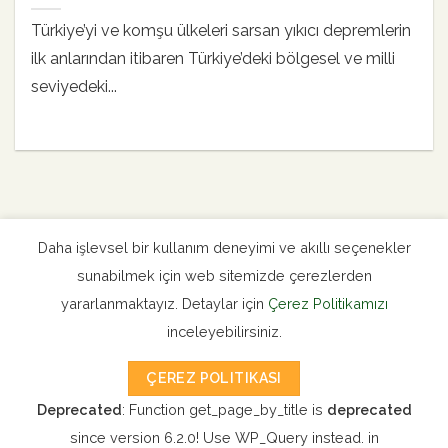
Türkiye’yi ve komşu ülkeleri sarsan yıkıcı depremlerin
ilk anlarından itibaren Türkiye’deki bölgesel ve milli
seviyedeki...
Daha işlevsel bir kullanım deneyimi ve akıllı seçenekler
sunabilmek için web sitemizde çerezlerden
Uluslararası Haberler
Milli Haber Arşivi
yararlanmaktayız. Detaylar için
Çerez Politikamızı
inceleyebilirsiniz.
Bahai Dünya Merkezi Resmi Sitesi
ÇEREZ POLITIKASI
Bahai Eserleri Satış
Kütüphane
Bahailer Dergisi
Deprecated
: Function get_page_by_title is
deprecated
İletişim
Yasal Uyarı
since version 6.2.0! Use WP_Query instead. in