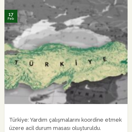
17
Feb
Notice
: Only variables should be assigned by reference
in
/var/www/vhosts/bahaitr.org/httpdocs/wp-
content/themes/bahaitr/functions.php
on line
15
Türkiye: Yardım çalışmalarını koordine etmek
üzere acil durum masası oluşturuldu.