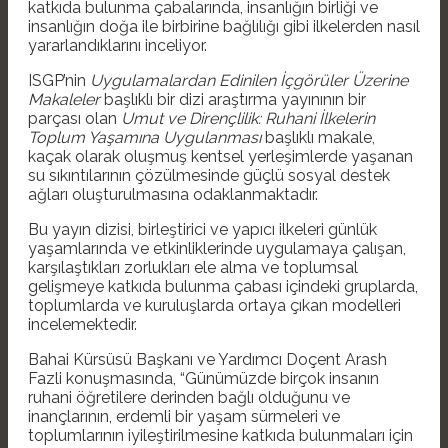
katkıda bulunma çabalarında, insanlığın birliği ve
insanlığın doğa ile birbirine bağlılığı gibi ilkelerden nasıl
yararlandıklarını inceliyor.
ISGP’nin
Uygulamalardan Edinilen İçgörüler Üzerine
Makaleler
başlıklı bir dizi araştırma yayınının bir
parçası olan
Umut ve Dirençlilik: Ruhani İlkelerin
Toplum Yaşamına Uygulanması
başlıklı makale,
kaçak olarak oluşmuş kentsel yerleşimlerde yaşanan
su sıkıntılarının çözülmesinde güçlü sosyal destek
ağları oluşturulmasına odaklanmaktadır.
Bu yayın dizisi, birleştirici ve yapıcı ilkeleri günlük
yaşamlarında ve etkinliklerinde uygulamaya çalışan,
karşılaştıkları zorlukları ele alma ve toplumsal
gelişmeye katkıda bulunma çabası içindeki gruplarda,
toplumlarda ve kuruluşlarda ortaya çıkan modelleri
incelemektedir.
Bahai Kürsüsü Başkanı ve Yardımcı Doçent Arash
Fazli konuşmasında, “Günümüzde birçok insanın
ruhani öğretilere derinden bağlı olduğunu ve
inançlarının, erdemli bir yaşam sürmeleri ve
toplumlarının iyileştirilmesine katkıda bulunmaları için