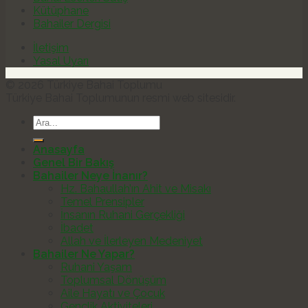
Kütüphane
Bahailer Dergisi
İletişim
Yasal Uyarı
© 2026 Türkiye Bahai Toplumu
Türkiye Bahai Toplumunun resmi web sitesidir.
Anasayfa
Genel Bir Bakış
Bahailer Neye İnanır?
Hz. Bahaullah’ın Ahit ve Misakı
Temel Prensipler
İnsanın Ruhani Gerçekliği
İbadet
Allah ve İlerleyen Medeniyet
Bahailer Ne Yapar?
Ruhani Yaşam
Toplumsal Dönüşüm
Aile Hayatı ve Çocuk
Gençlik Aktiviteleri