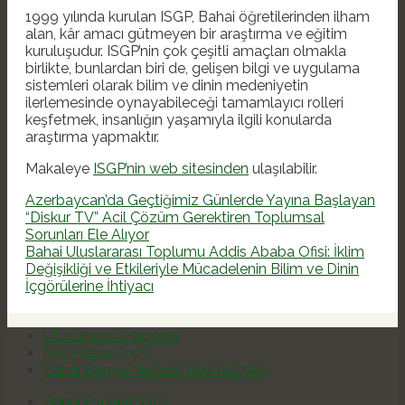
1999 yılında kurulan ISGP, Bahai öğretilerinden ilham
alan, kâr amacı gütmeyen bir araştırma ve eğitim
kuruluşudur. ISGP’nin çok çeşitli amaçları olmakla
birlikte, bunlardan biri de, gelişen bilgi ve uygulama
sistemleri olarak bilim ve dinin medeniyetin
ilerlemesinde oynayabileceği tamamlayıcı rolleri
keşfetmek, insanlığın yaşamıyla ilgili konularda
araştırma yapmaktır.
Makaleye
ISGP’nin web sitesinden
ulaşılabilir.
Azerbaycan’da Geçtiğimiz Günlerde Yayına Başlayan
“Diskur TV” Acil Çözüm Gerektiren Toplumsal
Sorunları Ele Alıyor
Bahai Uluslararası Toplumu Addis Ababa Ofisi: İklim
Değişikliği ve Etkileriyle Mücadelenin Bilim ve Dinin
İçgörülerine İhtiyacı
Uluslararası Haberler
Milli Haber Arşivi
Bahai Dünya Merkezi Resmi Sitesi
Bahai Eserleri Satış