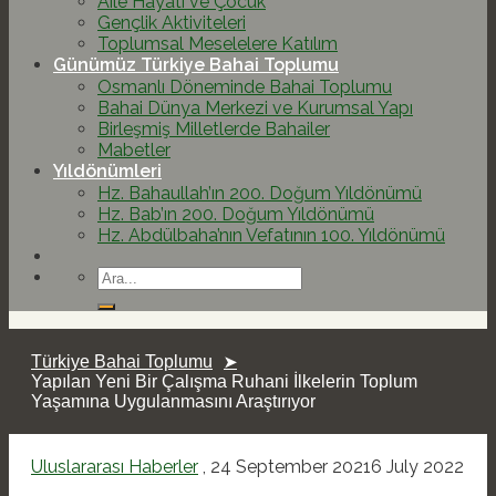
Aile Hayatı ve Çocuk
Gençlik Aktiviteleri
Toplumsal Meselelere Katılım
Günümüz Türkiye Bahai Toplumu
Osmanlı Döneminde Bahai Toplumu
Bahai Dünya Merkezi ve Kurumsal Yapı
Birleşmiş Milletlerde Bahailer
Mabetler
Yıldönümleri
Hz. Bahaullah’ın 200. Doğum Yıldönümü
Hz. Bab’ın 200. Doğum Yıldönümü
Hz. Abdülbaha’nın Vefatının 100. Yıldönümü
Türkiye Bahai Toplumu
Yapılan Yeni Bir Çalışma Ruhani İlkelerin Toplum
Yaşamına Uygulanmasını Araştırıyor
Uluslararası Haberler
,
24 September 2021
6 July 2022