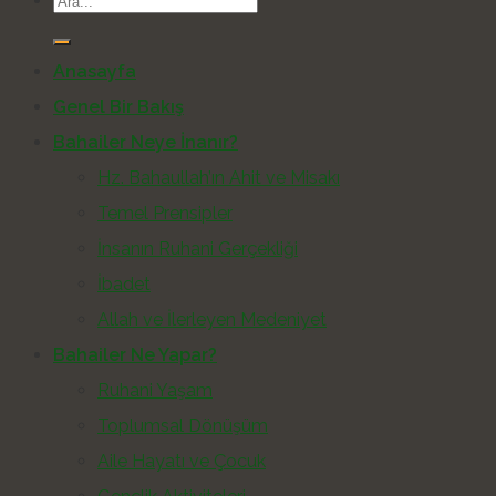
Anasayfa
Genel Bir Bakış
Bahailer Neye İnanır?
Hz. Bahaullah’ın Ahit ve Misakı
Temel Prensipler
İnsanın Ruhani Gerçekliği
İbadet
Allah ve İlerleyen Medeniyet
Bahailer Ne Yapar?
Ruhani Yaşam
Toplumsal Dönüşüm
Aile Hayatı ve Çocuk