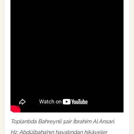
Toplantıda Bahreynli şair İbrahim Al Ansari,
Hz. Abdülbaha’nın hayatından hikâyeler