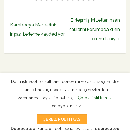
Birleşmiş Milletler insan
Kamboçya Mabedi’nin
haklarını korumada dinin
inşası ilerleme kaydediyor
rolünü tanıyor
Daha işlevsel bir kullanım deneyimi ve akıllı seçenekler
sunabilmek için web sitemizde çerezlerden
Uluslararası Haberler
Milli Haber Arşivi
yararlanmaktayız. Detaylar için
Çerez Politikamızı
inceleyebilirsiniz.
Bahai Dünya Merkezi Resmi Sitesi
ÇEREZ POLITIKASI
Bahai Eserleri Satış
Kütüphane
Bahailer Dergisi
Deprecated
: Function get_page_by_title is
deprecated