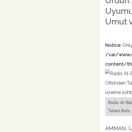
Ürdün: 
Uyumu 
Umut v
Notice
: Onl
/var/www/
content/th
Radio Al-Bal
Tahani Ruhi,
AMMAN, ÜR