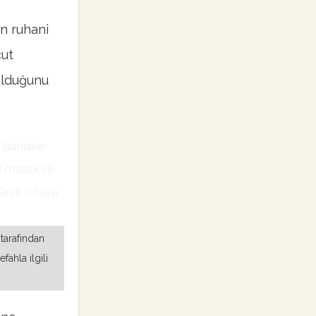
ın ruhani
cut
 olduğunu
tarafından
ahla ilgili