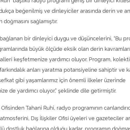
uh” başlıklı radyo programı geniş bir dinleyici kitles
ldukça beğenilmiş ve dinleyiciler arasında derin ve an
n doğmasını sağlamıştır.
ağlanan bir dinleyici duygu ve düşüncelerini, “Bu p
ramlarında büyük ölçüde eksik olan derin kavramlar
alleri keşfetmenize yardımcı oluyor. Program, kolekti
farkındalık anları yaratma potansiyeline sahiptir ve k
şefkat gibi yaşamlarımız için önemli ilkeler üzerinde
e de yardımcı oluyor,” şeklinde dile getirmiştir.
er Ofisinden Tahani Ruhi, radyo programının canlandırı
atmosferini, Dış İlişkiler Ofisi üyeleri ve gazeteciler 
lü dostluk bağlarına olduğu kadar, programın doğm