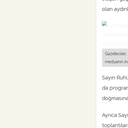
olan aydınl
Gazeteciler, 
medyanın ins
Sayın Ruhi,
da program
doğmasına 
Ayrıca Say
toplantıla