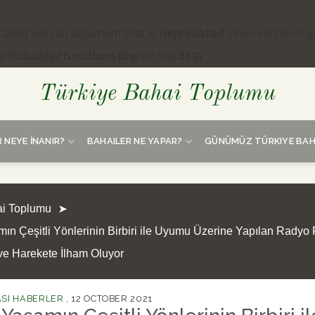
lled with an argument that is
deprecated
since version 6.9
-includes/functions.php
on line
6131
Türkiye Bahai Toplumu
 NEYE İNANIR?
BAHAILER NE YAPAR?
GÜNÜMÜZ TÜRKIYE BAH
ai Toplumu
ın Çeşitli Yönlerinin Birbiri ile Uyumu Üzerine Yapılan Radyo
ve Harekete İlham Oluyor
SI HABERLER
,
12 OCTOBER 2021