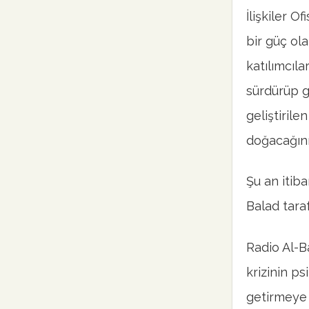
İlişkiler O
bir güç ola
katılımcıl
sürdürüp g
geliştiril
doğacağını
Şu an itiba
Balad tarafı
Radio Al-B
krizinin ps
getirmeye ç