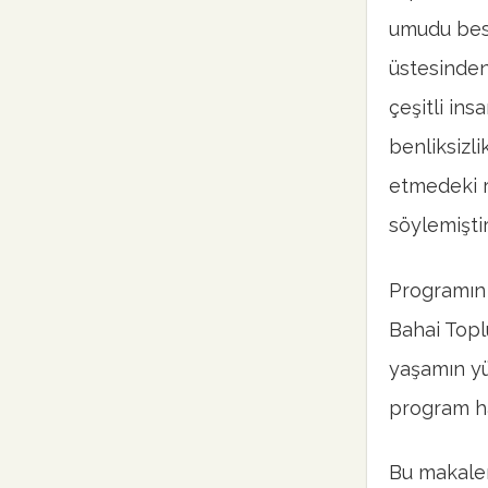
umudu bes
üstesinden
çeşitli in
benliksizl
etmedeki r
söylemiştir
Programın 
Bahai Toplu
yaşamın yü
program ha
Bu makalen