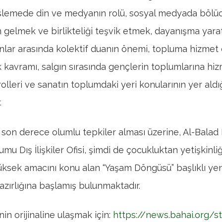
lemede din ve medyanın rolü, sosyal medyada bölü
 gelmek ve birlikteliği teşvik etmek, dayanışma yar
sanlar arasında kolektif duanın önemi, topluma hizme
ik kavramı, salgın sırasında gençlerin toplumlarına hi
olleri ve sanatın toplumdaki yeri konularının yer aldı
.
son derece olumlu tepkiler alması üzerine, Al-Balad
mu Dış İlişkiler Ofisi, şimdi de çocukluktan yetişkinl
ksek amacını konu alan “Yaşam Döngüsü” başlıklı yen
zırlığına başlamış bulunmaktadır.
in orijinaline ulaşmak için:
https://news.bahai.org/s