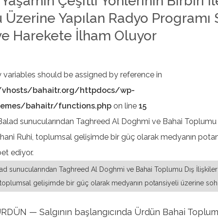
Yaşamın Çeşitli Yönlerinin Birbiri il
Üzerine Yapılan Radyo Programı S
e Harekete İlham Oluyor
y variables should be assigned by reference in
vhosts/bahaitr.org/httpdocs/wp-
emes/bahaitr/functions.php
on line
15
ad sunucularından Taghreed Al Doghmi ve Bahai Toplumu Dış İlişkiler
 toplumsal gelişimde bir güç olarak medyanın potansiyeli üzerine soh
DÜN — Salgının başlangıcında Ürdün Bahai Toplum