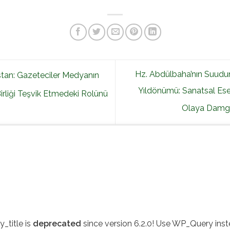
Hz. Abdülbaha’nın Suud
tan: Gazeteciler Medyanın
Yıldönümü: Sanatsal Eser
rliği Teşvik Etmedeki Rolünü
Olaya Damg
rarası Haberler
Milli Haber Arşivi
Bahai Dünya Merkezi Resmi
_title is
deprecated
since version 6.2.0! Use WP_Query inst