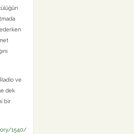
cülüğün
atmada
t ederken
zmet
ğını
 Radio ve
iğe dek
i bir
tory/1540/