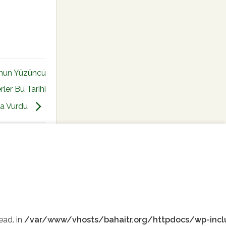
unun Yüzüncü
ler Bu Tarihi
a Vurdu
 Sitesi
ead. in
/var/www/vhosts/bahaitr.org/httpdocs/wp-incl