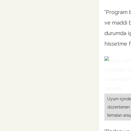
“Program b
ve maddi 
durumda iş
hissetme fı
Uyum içinde 
düzenlenen ve
temaları araş