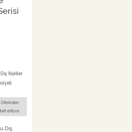
e
erisi
 Ofisinden
bet ediyor.
u Dış