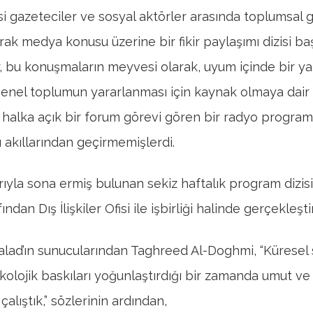
fisi gazeteciler ve sosyal aktörler arasında toplumsal
rak medya konusu üzerine bir fikir paylaşımı dizisi baş
ar, bu konuşmaların meyvesi olarak, uyum içinde bir y
enel toplumun yararlanması için kaynak olmaya dair 
en halka açık bir forum görevi gören bir radyo program
 akıllarından geçirmemişlerdi.
rıyla sona ermiş bulunan sekiz haftalık program dizisi
ndan Dış İlişkiler Ofisi ile işbirliği halinde gerçekleştir
alad’ın sunucularından Taghreed Al-Doghmi, “Küresel 
ikolojik baskıları yoğunlaştırdığı bir zamanda umut ve
alıştık,” sözlerinin ardından,