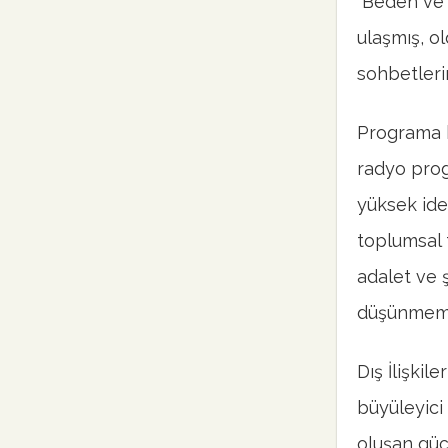
“Beden ve R
ulaşmış, o
sohbetleri
Programa b
radyo prog
yüksek ide
toplumsal 
adalet ve 
düşünmemiz
Dış İlişkil
büyüleyici 
oluşan güç