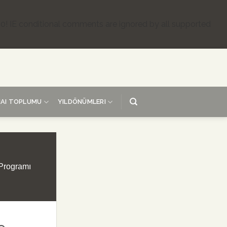
.0! IE conditional comments are ignored by all supported
AI TOPLUMU
YILDÖNÜMLERI
 Programı