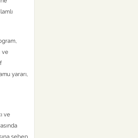
ine
lamlı
rogram,
ı ve
f
amu yararı,
cı ve
arasında
asına sebep