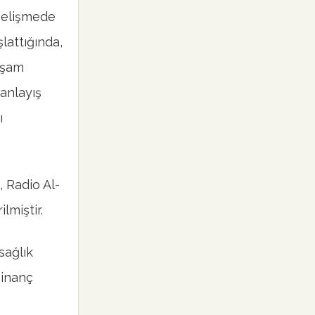
 gelişmede
lattığında,
aşam
anlayış
ı
, Radio Al-
ilmiştir.
sağlık
 inanç