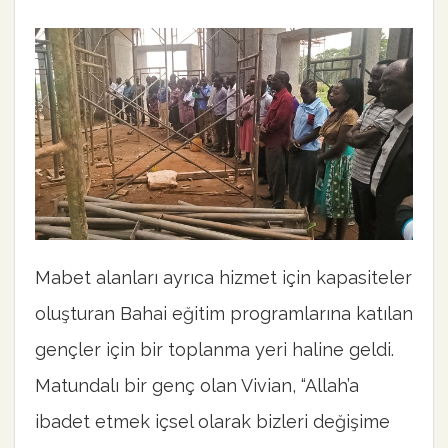
Mabet alanları ayrıca hizmet için kapasiteler
oluşturan Bahai eğitim programlarına katılan
gençler için bir toplanma yeri haline geldi.
Matundalı bir genç olan Vivian, “Allah’a
ibadet etmek içsel olarak bizleri değişime