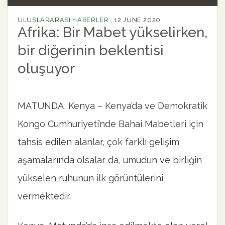
ULUSLARARASI HABERLER
,
12 JUNE 2020
Afrika: Bir Mabet yükselirken,
bir diğerinin beklentisi
oluşuyor
MATUNDA, Kenya – Kenya’da ve Demokratik
Kongo Cumhuriyeti’nde Bahai Mabetleri için
tahsis edilen alanlar, çok farklı gelişim
aşamalarında olsalar da, umudun ve birliğin
yükselen ruhunun ilk görüntülerini
vermektedir.