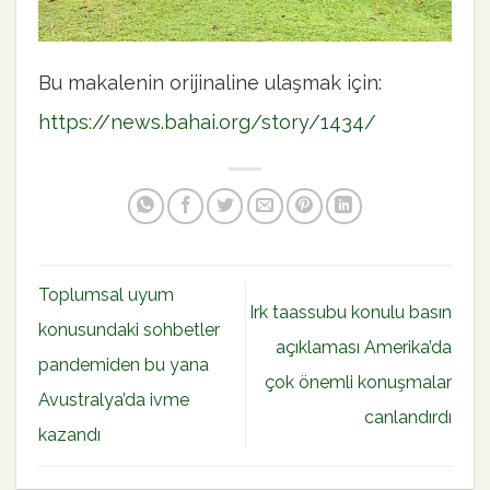
Bu makalenin orijinaline ulaşmak için:
https://news.bahai.org/story/1434/
Toplumsal uyum
Irk taassubu konulu basın
konusundaki sohbetler
açıklaması Amerika’da
pandemiden bu yana
çok önemli konuşmalar
Avustralya’da ivme
canlandırdı
kazandı