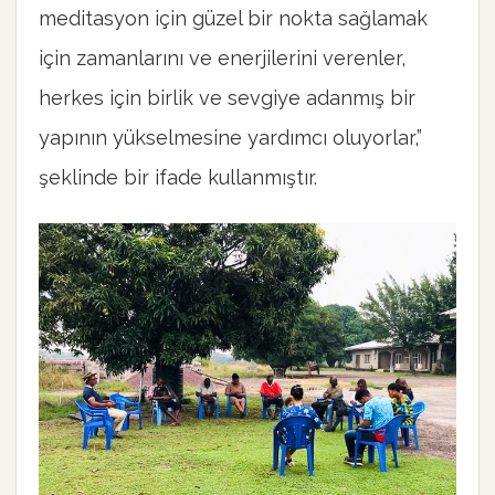
meditasyon için güzel bir nokta sağlamak
için zamanlarını ve enerjilerini verenler,
herkes için birlik ve sevgiye adanmış bir
yapının yükselmesine yardımcı oluyorlar,”
şeklinde bir ifade kullanmıştır.