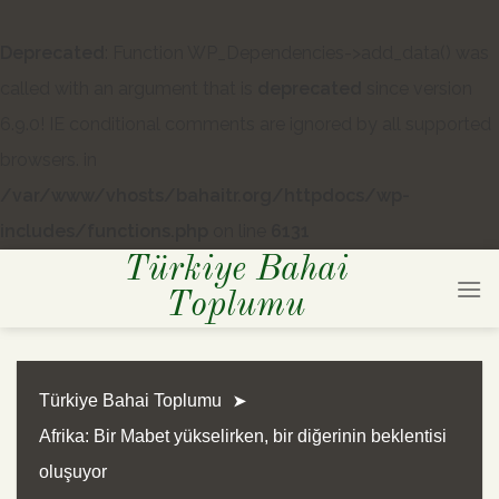
Deprecated
: Function WP_Dependencies->add_data() was
called with an argument that is
deprecated
since version
6.9.0! IE conditional comments are ignored by all supported
browsers. in
/var/www/vhosts/bahaitr.org/httpdocs/wp-
includes/functions.php
on line
6131
Türkiye Bahai
Skip
Toplumu
to
content
Türkiye Bahai Toplumu
Afrika: Bir Mabet yükselirken, bir diğerinin beklentisi
oluşuyor