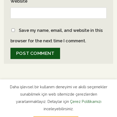
Website
Save my name, email, and website in this
browser for the next time I comment.
Daha işlevsel bir kullanım deneyimi ve akıllı seçenekler
sunabilmek için web sitemizde çerezlerden
Uluslararası Haberler
Milli Haber Arşivi
yararlanmaktayız. Detaylar için
Çerez Politikamızı
inceleyebilirsiniz.
Bahai Dünya Merkezi Resmi Sitesi